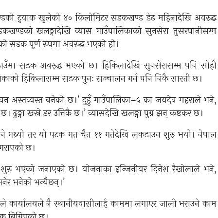
खण्डको ट्र्याक खुलेको ४० किलोमिटर सडकखण्ड डेढ महिनादेखि अवरुद्ध
कखण्डको खलङ्गादेखि व्यास गाउँपालिकाको सुनसेरा तुसरपानीसम्म
्रको सडक पूर्ण रुपमा अवरुद्ध भएको हो।
जन ठाउँमा सडक अवरुद्ध भएको छ। हिकिलादेखि सुनसेरासम्म पनि सोही
लिकाको हिकिलासम्म सडक पुनः सञ्चालन गर्न पनि निकै सास्ती छ।
ीवन अस्तव्यस्त बनेको छ।’ दुहुँ गाउँपालिका–५ का जयदेव महराले भने,
छ। ढुङ्गा खस्ने डर उत्तिकै छ।’ व्यासदेखि खलङ्गा पुग्न झन् कष्टकर छ।
े गथ्र्यो तर यो पटक गत चैत ११ गतेदेखि लकडाउन शुरु भयो। नेपाल
 गराएको छ।
 शुरु भएको जनाएको छ। योजनाका इन्जिनीयर दिनेश रैखोलाले भने,
नेर भनेको भन्यैछन्।’
 अहिले कार्यालयले नै स्थानीयवासीलाई काममा लगाएर जाली भराउने काम
क बिग्रिएको छ।