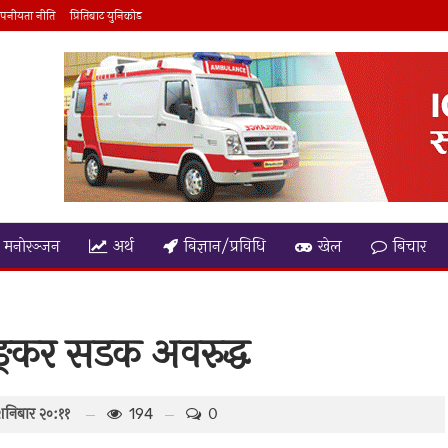
पनीयता नीति
प्रितिबाट युनिकोड
मनाेरञ्जन
अर्थ
बिज्ञान/प्रविधि
खेल
बिचार
िङ्कर सडक अवरुद्ध
 शनिबार २०:११
0
194