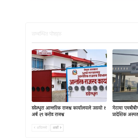
सम्बन्धित पाेष्टहरु
डडेल्धुरा आन्तरिक राजश्व कार्यालयले उठायो १
गेटामा एमबीबी
अर्ब २९ करोड राजश्व
प्रादेशिक अस्पत
अघिल्लाे
अर्काे