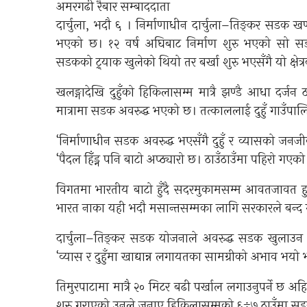
अमरगढी रैबार सम्बाददाता
दार्चुला, भदौ ६ । निर्माणाधीन दार्चुला–तिङ्कर सडक 
भएको छ। १२ वर्ष अघिबाट निर्माण शुरु भएको सो सड
सडकको ट्र्याक खुलेको थियो तर बर्खा शुरु भएसँगै यो क्षेत
खलङ्गादेखि दुहुँको हिकिलासम्म मात्रै झण्डै आधा दर्
मात्रामा सडक अवरुद्ध भएको छ। तत्काललाई दुहुँ गाउँपा
‘निर्माणाधीन सडक अवरुद्ध भएसँगै दुहुँ र व्यासको जनज
‘पैदल हिँड्न पनि बाटो अप्ठ्यारो छ। ठाउँठाउँमा पहिरो गएको 
विगतमा भारतीय बाटो हुँदै सदरमुकामसम्म आवतजावत हुन
भारत नाका यही भदौ मसान्तसम्मका लागि सरकारले बन्द
दार्चुला–तिङ्कर सडक योजनाले अवरुद्ध सडक खुलाउन
‘व्यास र दुहुँमा खाद्यान्न लगायतका सामग्रीको अभाव भयो भ
तिमुरपाटामा मात्रै २० मिटर बढी पर्खाल लगाउनुपर्ने छ
शुरु गराएको उनले जनाए हिकिलासम्मको ६÷७ ठाउँमा सड