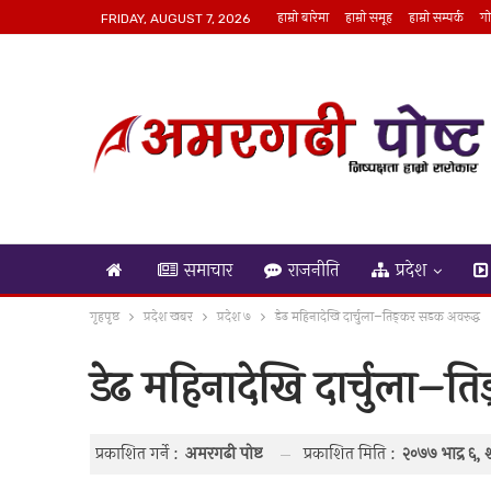
हाम्रो बारेमा
हाम्रो समूह
हाम्रो सम्पर्क
गो
FRIDAY, AUGUST 7, 2026
समाचार
राजनीति
प्रदेश
गृहपृष्ठ
प्रदेश खबर
प्रदेश ७
डेढ महिनादेखि दार्चुला–तिङ्कर सडक अवरुद्ध
डेढ महिनादेखि दार्चुला–त
प्रकाशित मिति :
२०७७ भाद्र ६,
प्रकाशित गर्ने :
अमरगढी पाेष्ट