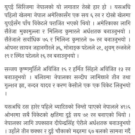
युएई सिरिजमा नेपालको यो लगातार तेस्रो हार हो । यसअघि
पहिलो खेलमा नेपाल अमेरिकासँग एक सय ६ रन र दोस्रो खेलमा
युएईसँग पाँच विकेटले पराजित भएको थियो । अमेरिकाका लागि
सैतेजा मुकामुल्ला र मिलिन्ड कुमारले अर्धशतक बनाउनुभयो ।
सैतेजाले सर्वाधिक ७५ र मिलिन्ड कुमारले ७० रन बनाउनुभयो ।
ओपनर सायन जहानगीरले ३६, मोनाङ्क पटेलले २१, शुवम् रन्जनेले
१९ र स्मित पटेलले १६ रन बनाउनुभयो ।
सन्जय कृष्णमुर्तिले अविजित १५ र हर्मित सिंहले अविजित १३ रन
बनाउनुभयो । बलिङमा नेपालका सन्दीप लामिछाने तीन तथा
गुल्शन झा, नन्दन यादव र करण केसीले एक एक विकेट लिनुभयो
।
यसअघि टस हारेर पहिले ब्याटिङको निम्तो पाएको नेपालले ४९।५
ओभरमा सबै विकेटको क्षतिमा दुई सय ७१ रन बनाएको थियो ।
नेपालका लागि उपकप्तान दीपेन्द्रसिंह ऐरीले अर्धशतक बनाउनुभयो
। उहाँले तीन छक्का र दुई चौकाको मद्दतमा ६७ बलको सामना गर्दै