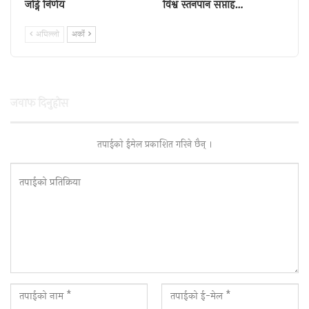
जोड्ने निर्णय
विश्व स्तनपान सप्ताह…
अघिल्लाे
अर्काे
जवाफ दिनुहाेस
तपाईकाे ईमेल प्रकाशित गरिने छैन् ।