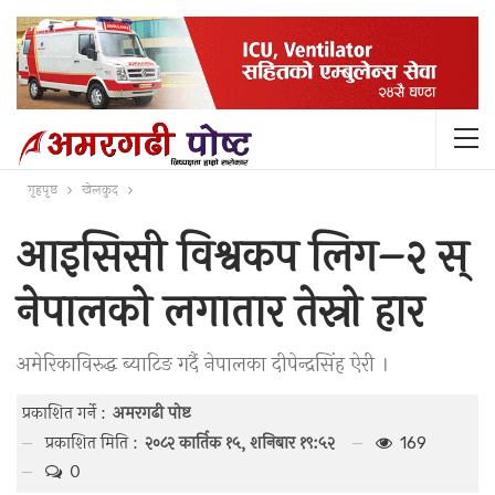
गृहपृष्ठ
खेलकुद
आइसिसी विश्वकप लिग–२ स्
नेपालको लगातार तेस्रो हार
अमेरिकाविरुद्ध ब्याटिङ गर्दै नेपालका दीपेन्द्रसिंह ऐरी ।
प्रकाशित गर्ने :
अमरगढी पाेष्ट
प्रकाशित मिति :
२०८२ कार्तिक १५, शनिबार १९:५२
169
0