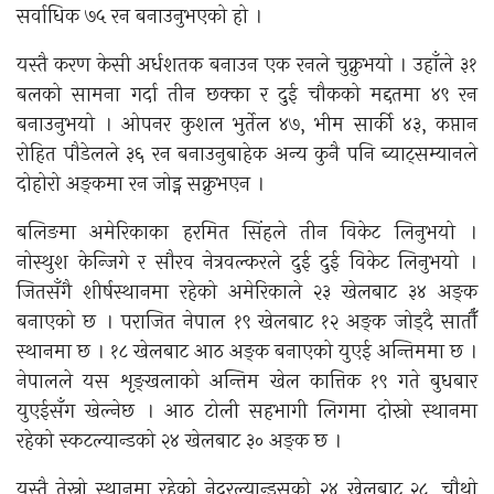
सर्वाधिक ७५ रन बनाउनुभएको हो ।
यस्तै करण केसी अर्धशतक बनाउन एक रनले चुक्नुभयो । उहाँले ३१
बलको सामना गर्दा तीन छक्का र दुई चौकको मद्दतमा ४९ रन
बनाउनुभयो । ओपनर कुशल भुर्तेल ४७, भीम सार्की ४३, कप्तान
रोहित पौडेलले ३६ रन बनाउनुबाहेक अन्य कुनै पनि ब्याट्सम्यानले
दोहोरो अङ्कमा रन जोड्न सक्नुभएन ।
बलिङमा अमेरिकाका हरमित सिंहले तीन विकेट लिनुभयो ।
नोस्थुश केन्जिगे र सौरव नेत्रवल्करले दुई दुई विकेट लिनुभयो ।
जितसँगै शीर्षस्थानमा रहेको अमेरिकाले २३ खेलबाट ३४ अङ्क
बनाएको छ । पराजित नेपाल १९ खेलबाट १२ अङ्क जोड्दै सातौँ
स्थानमा छ । १८ खेलबाट आठ अङ्क बनाएको युएई अन्तिममा छ ।
नेपालले यस शृङ्खलाको अन्तिम खेल कात्तिक १९ गते बुधबार
युएईसँग खेल्नेछ । आठ टोली सहभागी लिगमा दोस्रो स्थानमा
रहेको स्कटल्यान्डको २४ खेलबाट ३० अङ्क छ ।
यस्तै तेस्रो स्थानमा रहेको नेदरल्यान्ड्सको २४ खेलबाट २८, चौथो