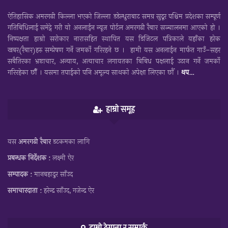
ऐतिहासिक अमरगढी किल्ला भएको जिल्ला डडेल्धुराबाट समग्र सुदूर पश्चिम प्रदेशका सम्पूर्ण
गतिबिधिलाई समेट्ने गरी यो अनलाईन न्यूज पोर्टल अमरगढी रैबार सञ्चालनमा आएको हो ।
निष्पक्षता हाम्रो सरोकार नारासहित स्थापित यस डिजिटल पत्रिकाले यहाँका हरेक
खबर(रैबार)हरु सम्प्रेषण गर्ने जमर्को गरिरहने छ । हामी यस अनलाईन मार्फत गाउँ–सहर
सबैतिरका भ्रष्टाचार, अन्याय, अत्याचार लगायतका बिबिध पक्षलाई उठान गर्ने जमर्को
गरिरहेका छौँ । यसमा तपाईकाे पनि अमूल्य साथकाे अपेक्षा लिएका छाैँ ।
थप…
हाम्रो समूह
यस
अमरगढी रैबार
डटकमका लागि
प्रबन्धक निर्देशक :
लक्ष्मी ऐर
सम्पादक :
मानबहादुर साँउद
समाचारदाता :
हरेन्द्र साँउद, गजेन्द्र ऐर
हाम्रो ठेगाना र सम्पर्क