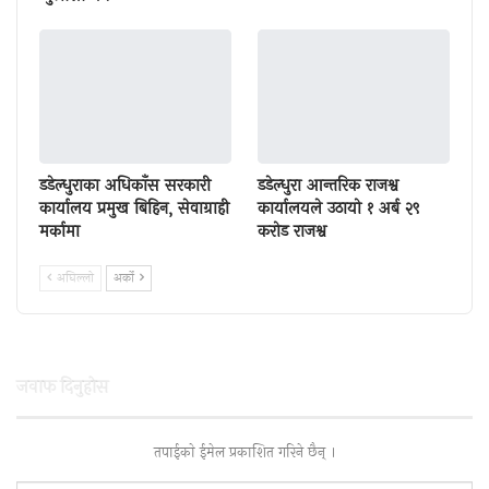
डडेल्धुराका अधिकाँस सरकारी
डडेल्धुरा आन्तरिक राजश्व
कार्यालय प्रमुख बिहिन, सेवाग्राही
कार्यालयले उठायो १ अर्ब २९
मर्कामा
करोड राजश्व
अघिल्लाे
अर्काे
जवाफ दिनुहाेस
तपाईकाे ईमेल प्रकाशित गरिने छैन् ।