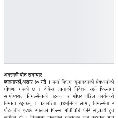
अमरगढी पोष्ट समाचार
काठमाण्डौं,असार ३० गते ।
नयाँ फिल्म ‘मुनामदनको ब्रेकअप’को
घोषणा भएको छ । दीपेन्द्र लामाको निर्देशन रहने फिल्ममा
सामीप्यराज तिमल्सेनाको पटकथा र श्रीधर पौडेल कार्यकारी
निर्माता रहनेछन् । पत्रकारिता पृष्ठभूमिका लामा, तिमल्सेना र
पौडेलबीच २०७५ सालको फिल्म ‘गोपी’पछि फेरि सहकार्य हुन
लागेको हो । फिल्ममा हालसम्म कलाकार राज कटवाल मात्र