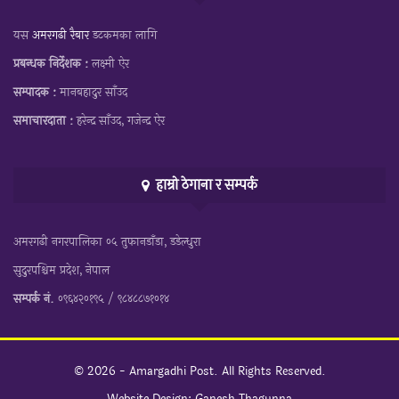
यस
अमरगढी रैबार
डटकमका लागि
प्रबन्धक निर्देशक :
लक्ष्मी ऐर
सम्पादक :
मानबहादुर साँउद
समाचारदाता :
हरेन्द्र साँउद, गजेन्द्र ऐर
हाम्रो ठेगाना र सम्पर्क
अमरगढी नगरपालिका ०५ तुफानडाँडा, डडेल्धुरा
सुदुरपश्चिम प्रदेश, नेपाल
सम्पर्क नं.
०९६४२०१९५ / ९८४८८७१०१४
© 2026 - Amargadhi Post. All Rights Reserved.