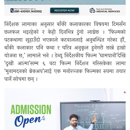
निर्देशक लामाका अनुसार बाँकी कलाकारका विषयमा टिमसँग
छलफल भइरहेको र केही दिनभित्र टुंगो लाग्नेछ । ‘फिल्मको
पटकथामा सुहाउँदो भएकाले कटवाललाई अनुबन्धित गरेका हौं,
बाँकी कलाकार पनि कथा र चरित्र अनुकूल हुनेगरी छान्ने हाम्रो
योजना छ,’ लामाले भने । डेब्यू निर्देशकीय फिल्म ‘घामपानी’देखि
‘दुखी आत्मा’सम्म ६ वटा फिल्म निर्देशन गरिसकेका लामा
‘मुनामदनको ब्रेकअप’लाई एक मनोरञ्जक फिल्मका रुपमा तयार
पार्ने सोचमा छन् ।