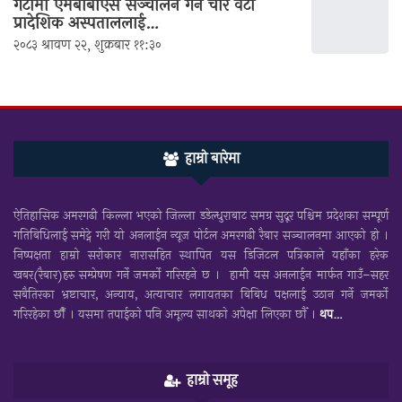
गेटामा एमबीबीएस सञ्चालन गर्न चार वटा
प्रादेशिक अस्पताललाई…
२०८३ श्रावण २२, शुक्रबार ११:३०
हाम्रो बारेमा
ऐतिहासिक अमरगढी किल्ला भएको जिल्ला डडेल्धुराबाट समग्र सुदूर पश्चिम प्रदेशका सम्पूर्ण
गतिबिधिलाई समेट्ने गरी यो अनलाईन न्यूज पोर्टल अमरगढी रैबार सञ्चालनमा आएको हो ।
निष्पक्षता हाम्रो सरोकार नारासहित स्थापित यस डिजिटल पत्रिकाले यहाँका हरेक
खबर(रैबार)हरु सम्प्रेषण गर्ने जमर्को गरिरहने छ । हामी यस अनलाईन मार्फत गाउँ–सहर
सबैतिरका भ्रष्टाचार, अन्याय, अत्याचार लगायतका बिबिध पक्षलाई उठान गर्ने जमर्को
गरिरहेका छौँ । यसमा तपाईकाे पनि अमूल्य साथकाे अपेक्षा लिएका छाैँ ।
थप…
हाम्रो समूह