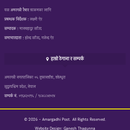
यस
अमरगढी रैबार
डटकमका लागि
प्रबन्धक निर्देशक :
लक्ष्मी ऐर
सम्पादक :
मानबहादुर साँउद
समाचारदाता :
हरेन्द्र साँउद, गजेन्द्र ऐर
हाम्रो ठेगाना र सम्पर्क
अमरगढी नगरपालिका ०५ तुफानडाँडा, डडेल्धुरा
सुदुरपश्चिम प्रदेश, नेपाल
सम्पर्क नं.
०९६४२०१९५ / ९८४८८७१०१४
© 2026 - Amargadhi Post. All Rights Reserved.
Website Design:
Ganesh Thagunna