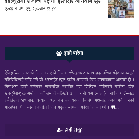
डडेल्धुरामा राजाको पक्षमा हस्ताक्षर अभियान सुरु
२०८३ श्रावण २२, शुक्रबार ११:१४
हाम्रो बारेमा
ऐतिहासिक अमरगढी किल्ला भएको जिल्ला डडेल्धुराबाट समग्र सुदूर पश्चिम प्रदेशका सम्पूर्ण
गतिबिधिलाई समेट्ने गरी यो अनलाईन न्यूज पोर्टल अमरगढी रैबार सञ्चालनमा आएको हो ।
निष्पक्षता हाम्रो सरोकार नारासहित स्थापित यस डिजिटल पत्रिकाले यहाँका हरेक
खबर(रैबार)हरु सम्प्रेषण गर्ने जमर्को गरिरहने छ । हामी यस अनलाईन मार्फत गाउँ–सहर
सबैतिरका भ्रष्टाचार, अन्याय, अत्याचार लगायतका बिबिध पक्षलाई उठान गर्ने जमर्को
गरिरहेका छौँ । यसमा तपाईकाे पनि अमूल्य साथकाे अपेक्षा लिएका छाैँ ।
थप…
हाम्रो समूह