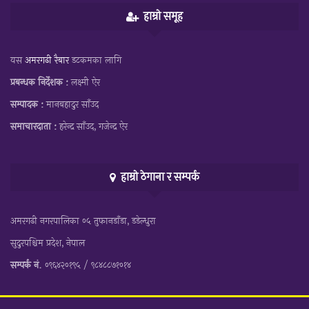
हाम्रो समूह
यस
अमरगढी रैबार
डटकमका लागि
प्रबन्धक निर्देशक :
लक्ष्मी ऐर
सम्पादक :
मानबहादुर साँउद
समाचारदाता :
हरेन्द्र साँउद, गजेन्द्र ऐर
हाम्रो ठेगाना र सम्पर्क
अमरगढी नगरपालिका ०५ तुफानडाँडा, डडेल्धुरा
सुदुरपश्चिम प्रदेश, नेपाल
सम्पर्क नं.
०९६४२०१९५ / ९८४८८७१०१४