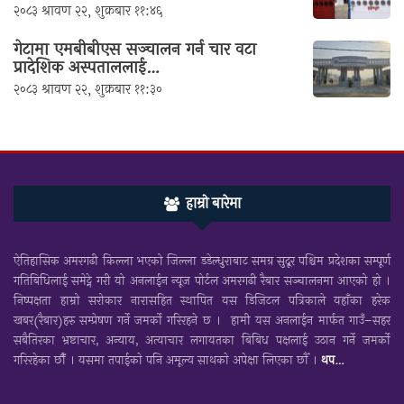
२०८३ श्रावण २२, शुक्रबार ११:४६
गेटामा एमबीबीएस सञ्चालन गर्न चार वटा
प्रादेशिक अस्पताललाई…
२०८३ श्रावण २२, शुक्रबार ११:३०
हाम्रो बारेमा
ऐतिहासिक अमरगढी किल्ला भएको जिल्ला डडेल्धुराबाट समग्र सुदूर पश्चिम प्रदेशका सम्पूर्ण
गतिबिधिलाई समेट्ने गरी यो अनलाईन न्यूज पोर्टल अमरगढी रैबार सञ्चालनमा आएको हो ।
निष्पक्षता हाम्रो सरोकार नारासहित स्थापित यस डिजिटल पत्रिकाले यहाँका हरेक
खबर(रैबार)हरु सम्प्रेषण गर्ने जमर्को गरिरहने छ । हामी यस अनलाईन मार्फत गाउँ–सहर
सबैतिरका भ्रष्टाचार, अन्याय, अत्याचार लगायतका बिबिध पक्षलाई उठान गर्ने जमर्को
गरिरहेका छौँ । यसमा तपाईकाे पनि अमूल्य साथकाे अपेक्षा लिएका छाैँ ।
थप…