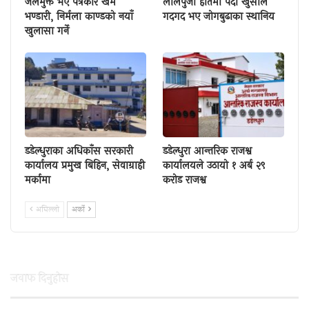
जेलमुक्त भए पत्रकार खेम
लालपुर्जा हातमा पर्दा खुसीले
भण्डारी, निर्मला काण्डको नयाँ
गदगद भए जोगबुढाका स्थानिय
खुलासा गर्ने
डडेल्धुराका अधिकाँस सरकारी
डडेल्धुरा आन्तरिक राजश्व
कार्यालय प्रमुख बिहिन, सेवाग्राही
कार्यालयले उठायो १ अर्ब २९
मर्कामा
करोड राजश्व
अघिल्लाे
अर्काे
जवाफ दिनुहाेस