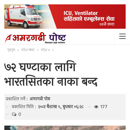
गृहपृष्ठ
प्रदेश खबर
प्रदेश ७
७२ घण्टाका लागि
भारतसितका नाका बन्द
प्रकाशित गर्ने :
अमरगढी पाेष्ट
प्रकाशित मिति :
२०८१ बैशाख ५, बुधबार ०६:२८
177
0