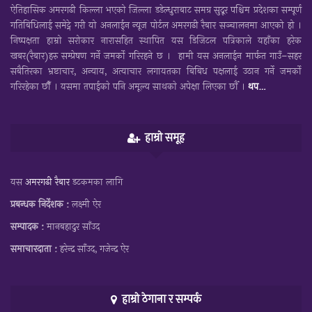
ऐतिहासिक अमरगढी किल्ला भएको जिल्ला डडेल्धुराबाट समग्र सुदूर पश्चिम प्रदेशका सम्पूर्ण
गतिबिधिलाई समेट्ने गरी यो अनलाईन न्यूज पोर्टल अमरगढी रैबार सञ्चालनमा आएको हो ।
निष्पक्षता हाम्रो सरोकार नारासहित स्थापित यस डिजिटल पत्रिकाले यहाँका हरेक
खबर(रैबार)हरु सम्प्रेषण गर्ने जमर्को गरिरहने छ । हामी यस अनलाईन मार्फत गाउँ–सहर
सबैतिरका भ्रष्टाचार, अन्याय, अत्याचार लगायतका बिबिध पक्षलाई उठान गर्ने जमर्को
गरिरहेका छौँ । यसमा तपाईकाे पनि अमूल्य साथकाे अपेक्षा लिएका छाैँ ।
थप…
हाम्रो समूह
यस
अमरगढी रैबार
डटकमका लागि
प्रबन्धक निर्देशक :
लक्ष्मी ऐर
सम्पादक :
मानबहादुर साँउद
समाचारदाता :
हरेन्द्र साँउद, गजेन्द्र ऐर
हाम्रो ठेगाना र सम्पर्क