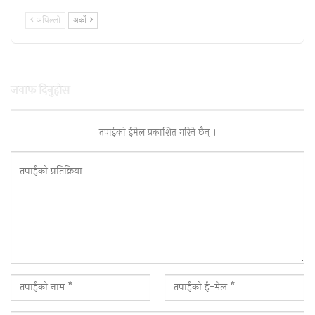
अघिल्लाे
अर्काे
जवाफ दिनुहाेस
तपाईकाे ईमेल प्रकाशित गरिने छैन् ।