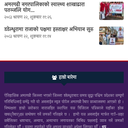
अमरगढी नगरपालिकाको स्वास्थ्य शाखाद्वारा
पतञ्जलि योग…
२०८३ श्रावण २२, शुक्रबार ११:२६
डडेल्धुरामा राजाको पक्षमा हस्ताक्षर अभियान सुरु
२०८३ श्रावण २२, शुक्रबार ११:१४
हाम्रो बारेमा
ऐतिहासिक अमरगढी किल्ला भएको जिल्ला डडेल्धुराबाट समग्र सुदूर पश्चिम प्रदेशका सम्पूर्ण
गतिबिधिलाई समेट्ने गरी यो अनलाईन न्यूज पोर्टल अमरगढी रैबार सञ्चालनमा आएको हो ।
निष्पक्षता हाम्रो सरोकार नारासहित स्थापित यस डिजिटल पत्रिकाले यहाँका हरेक
खबर(रैबार)हरु सम्प्रेषण गर्ने जमर्को गरिरहने छ । हामी यस अनलाईन मार्फत गाउँ–सहर
सबैतिरका भ्रष्टाचार, अन्याय, अत्याचार लगायतका बिबिध पक्षलाई उठान गर्ने जमर्को
गरिरहेका छौँ । यसमा तपाईकाे पनि अमूल्य साथकाे अपेक्षा लिएका छाैँ ।
थप…