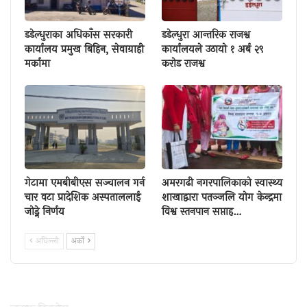
डडेल्धुराका अधिकाँस सरकारी
डडेल्धुरा आन्तरिक राजश्व
कार्यालय प्रमुख बिहिन, सेवाग्राही
कार्यालयले उठायो १ अर्ब २९
मर्कामा
करोड राजश्व
गेटामा एमबीबीएस सञ्चालन गर्न
अमरगढी नगरपालिकाको स्वास्थ्य
चार वटा प्रादेशिक अस्पताललाई
शाखाद्वारा पतञ्जलि योग केन्द्रमा
जोड्ने निर्णय
विश्व स्तनपान सप्ताह…
अघिल्लाे
अर्काे