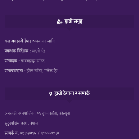
हाम्रो समूह
यस
अमरगढी रैबार
डटकमका लागि
प्रबन्धक निर्देशक :
लक्ष्मी ऐर
सम्पादक :
मानबहादुर साँउद
समाचारदाता :
हरेन्द्र साँउद, गजेन्द्र ऐर
हाम्रो ठेगाना र सम्पर्क
अमरगढी नगरपालिका ०५ तुफानडाँडा, डडेल्धुरा
सुदुरपश्चिम प्रदेश, नेपाल
सम्पर्क नं.
०९६४२०१९५ / ९८४८८७१०१४